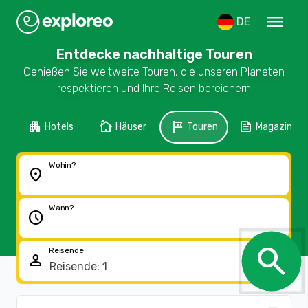
menu
DE
Entdecke nachhaltige Touren
Genießen Sie weltweite Touren, die unseren Planeten
respektieren und Ihre Reisen bereichern
apartment
cottage
tour
feed
Hotels
Häuser
Touren
Magazin
Wohin?
location_on
Wann?
schedule
search
Reisende
person