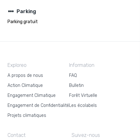
steppers
Parking
Parking gratuit
Exploreo
Information
A propos de nous
FAQ
Action Climatique
Bulletin
Engagement Climatique
Forêt Virtuelle
Engagement de Confidentialité
Les écolabels
Projets climatiques
Contact
Suivez-nous