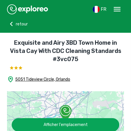
menu
FR
chevron_left
retour
Exquisite and Airy 3BD Town Home in
Vista Cay With CDC Cleaning Standards
#3vc075
home_pin
5051 Tideview Circle, Orlando
Afficher l'emplacement