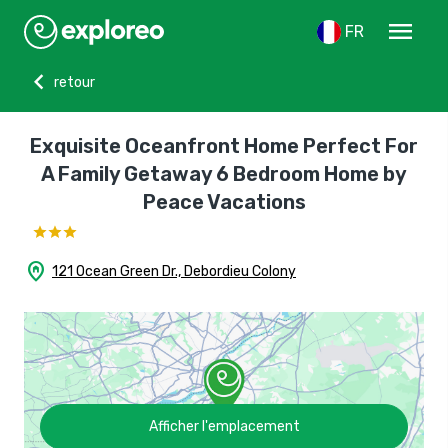
menu
FR
chevron_left
retour
Exquisite Oceanfront Home Perfect For
A Family Getaway 6 Bedroom Home by
Peace Vacations
home_pin
121 Ocean Green Dr., Debordieu Colony
Afficher l'emplacement