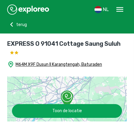
menu
NL
chevron_left
terug
EXPRESS O 91041 Cottage Saung Suluh
home_pin
M64M X9F Dusun II Karangtengah, Baturaden
Toon de locatie