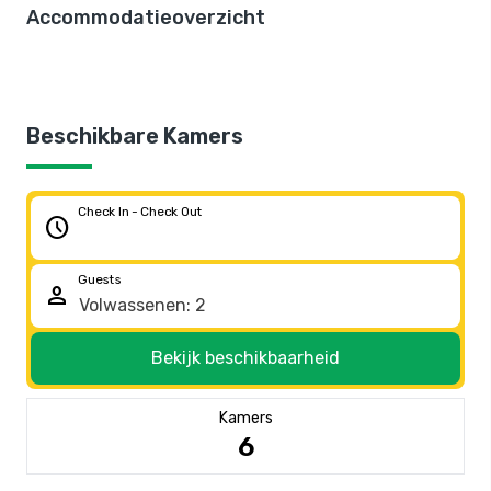
Accommodatieoverzicht
Beschikbare Kamers
Check In - Check Out
schedule
Guests
person
Bekijk beschikbaarheid
Kamers
6