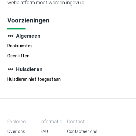
webplatform moet worden ingevuld.
Voorzieningen
steppers
Algemeen
Rookruimtes
Geen liften
steppers
Huisdieren
Huisdieren niet toegestaan
Exploreo
Informatie
Contact
Over ons
FAQ
Contacteer ons