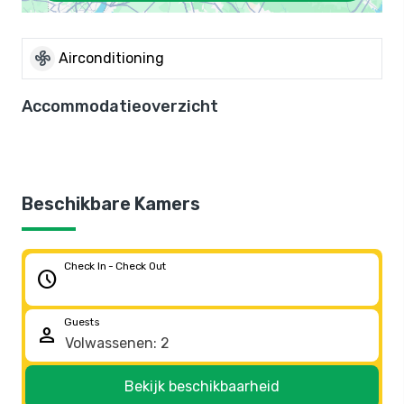
mode_fan
Airconditioning
Accommodatieoverzicht
Beschikbare Kamers
Check In - Check Out
schedule
Guests
person
Bekijk beschikbaarheid