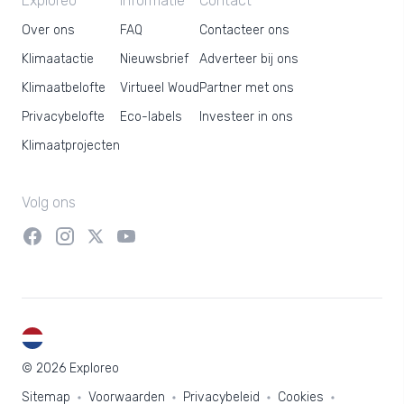
Exploreo
Informatie
Contact
Over ons
FAQ
Contacteer ons
Klimaatactie
Nieuwsbrief
Adverteer bij ons
Klimaatbelofte
Virtueel Woud
Partner met ons
Privacybelofte
Eco-labels
Investeer in ons
Klimaatprojecten
Volg ons
NL
© 2026 Exploreo
Sitemap
Voorwaarden
Privacybeleid
Cookies