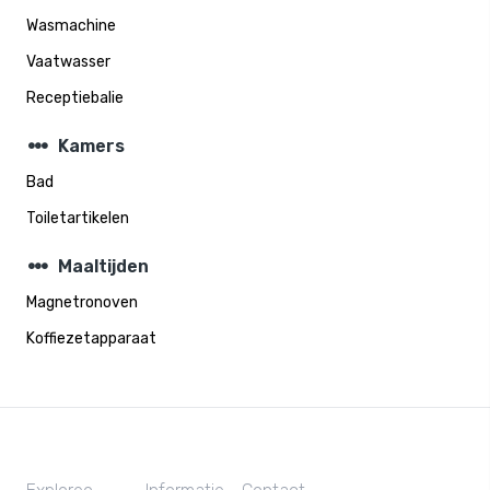
Wasmachine
Vaatwasser
Receptiebalie
steppers
Kamers
Bad
Toiletartikelen
steppers
Maaltijden
Magnetronoven
Koffiezetapparaat