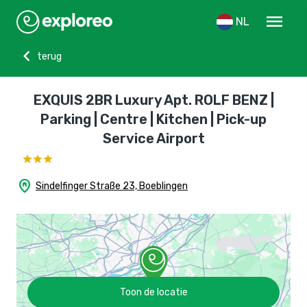
menu
NL
chevron_left
terug
EXQUIS 2BR Luxury Apt. ROLF BENZ |
Parking | Centre | Kitchen | Pick-up
Service Airport
home_pin
Sindelfinger Straße 23, Boeblingen
Toon de locatie