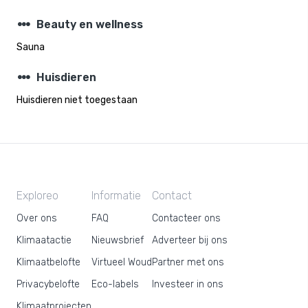
steppers
Beauty en wellness
Sauna
steppers
Huisdieren
Huisdieren niet toegestaan
Exploreo
Informatie
Contact
Over ons
FAQ
Contacteer ons
Klimaatactie
Nieuwsbrief
Adverteer bij ons
Klimaatbelofte
Virtueel Woud
Partner met ons
Privacybelofte
Eco-labels
Investeer in ons
Klimaatprojecten