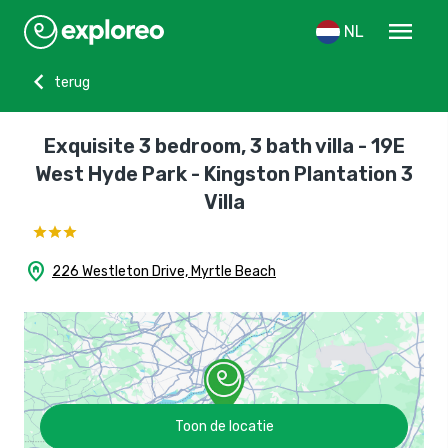
menu
NL
chevron_left
terug
Exquisite 3 bedroom, 3 bath villa - 19E
West Hyde Park - Kingston Plantation 3
Villa
home_pin
226 Westleton Drive, Myrtle Beach
Toon de locatie