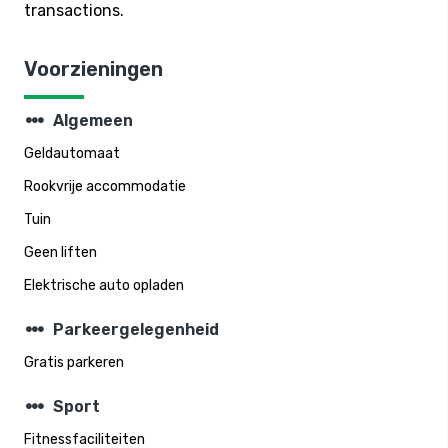
transactions.
Voorzieningen
steppers
Algemeen
Geldautomaat
Rookvrije accommodatie
Tuin
Geen liften
Elektrische auto opladen
steppers
Parkeergelegenheid
Gratis parkeren
steppers
Sport
Fitnessfaciliteiten