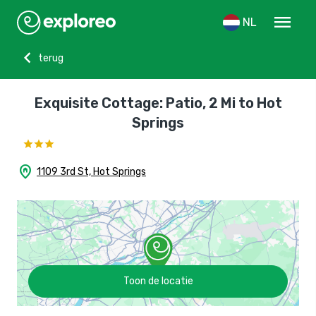
menu
NL
chevron_left
terug
Exquisite Cottage: Patio, 2 Mi to Hot
Springs
home_pin
1109 3rd St, Hot Springs
Toon de locatie