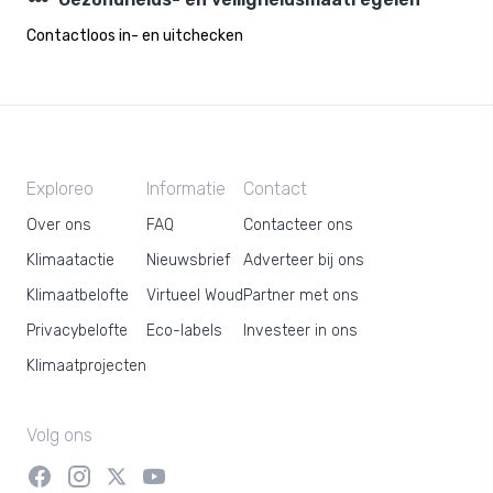
steppers
Contactloos in- en uitchecken
Exploreo
Informatie
Contact
Over ons
FAQ
Contacteer ons
Klimaatactie
Nieuwsbrief
Adverteer bij ons
Klimaatbelofte
Virtueel Woud
Partner met ons
Privacybelofte
Eco-labels
Investeer in ons
Klimaatprojecten
Volg ons