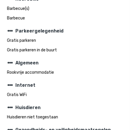
Barbecue(s)
Barbecue
steppers
Parkeergelegenheid
Gratis parkeren
Gratis parkeren in de buurt
steppers
Algemeen
Rookvrije accommodatie
steppers
Internet
Gratis WiFi
steppers
Huisdieren
Huisdieren niet toegestaan
Gezondheids- en veiligheidsmaatregelen