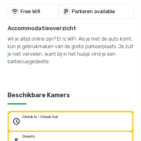
wifi
local_parking
Free Wifi
Parkeren available
Accommodatieoverzicht
Wil je altijd online zijn? Er is WiFi. Als je met de auto komt,
kun je gebruikmaken van de gratis parkeerplaats. Je zult
je niet vervelen, want bij in het huisje vind je een
barbecuegedeelte.
Beschikbare Kamers
Check In - Check Out
schedule
Guests