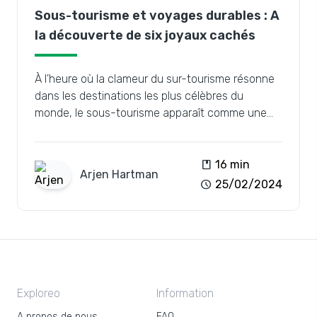
Sous-tourisme et voyages durables : A
la découverte de six joyaux cachés
À l'heure où la clameur du sur-tourisme résonne
dans les destinations les plus célèbres du
monde, le sous-tourisme apparaît comme une
bouffée d'air frais, prônant l'exploration de lieux
moins connus tout en promouvant des pratiques
de voyage durables.
book
16 min
Arjen
Hartman
schedule
25/02/2024
Exploreo
Information
A propos de nous
FAQ