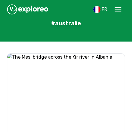
menu
FR
#australie