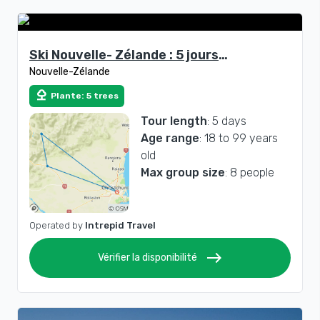
Ski Nouvelle- Zélande : 5 jours
Nouvelle-Zélande
d'exploration des neiges de l'île
du Sud
nature
Plante: 5 trees
Tour length
: 5 days
Age range
: 18 to 99 years
old
Max group size
: 8 people
Operated by
Intrepid Travel
east
Vérifier la disponibilité