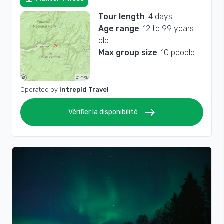
Tour length
: 4 days
Age range
: 12 to 99 years
old
Max group size
: 10 people
Operated by
Intrepid Travel
east
Vérifier la disponibilité