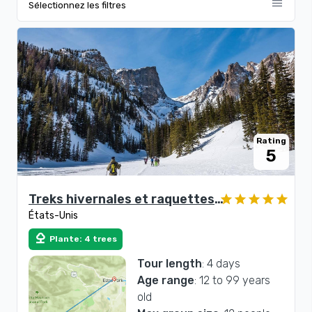
menu
Sélectionnez les filtres
Rating
5
Treks hivernales et raquettes
États-Unis
dans le parc national des
Rocheuses
nature
Plante: 4 trees
Tour length
: 4 days
Age range
: 12 to 99 years
old