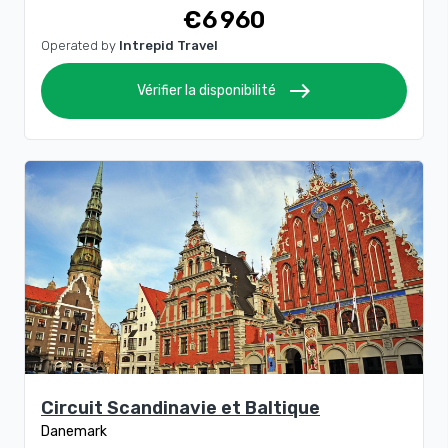
€6 960
Operated by
Intrepid Travel
east
Vérifier la disponibilité
Circuit Scandinavie et Baltique
Danemark