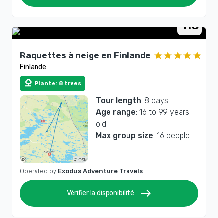
Rating
4.8
Raquettes à neige en Finlande
Finlande
nature
Plante: 8 trees
Tour length
: 8 days
Age range
: 16 to 99 years
old
Max group size
: 16 people
Operated by
Exodus Adventure Travels
east
Vérifier la disponibilité