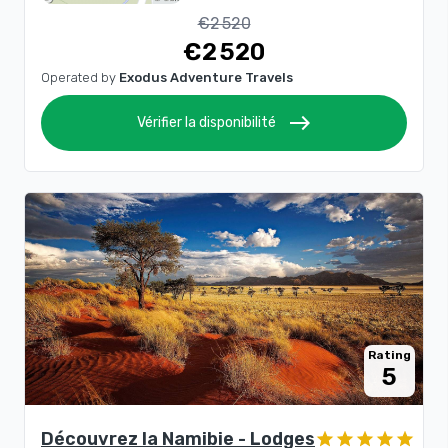
€2 520
€2 520
Operated by
Exodus Adventure Travels
east
Vérifier la disponibilité
Rating
5
Découvrez la Namibie - Lodges