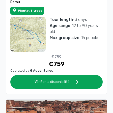
Pérou
Picchu en train
nature
Plante: 3 trees
Tour length
: 3 days
Age range
: 12 to 90 years
old
Max group size
: 15 people
€759
€759
Operated by
G Adventures
east
Vérifier la disponibilité