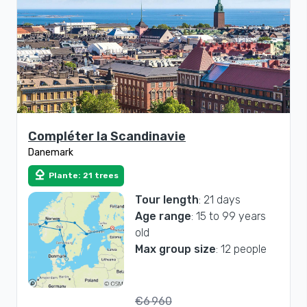
Compléter la Scandinavie
Danemark
nature
Plante: 21 trees
Tour length
: 21 days
Age range
: 15 to 99 years
old
Max group size
: 12 people
€6 960