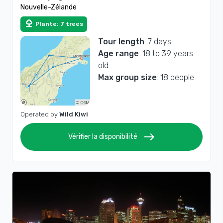
Nouvelle-Zélande
nature
Plante: 7 trees
Tour length
: 7 days
Age range
: 18 to 39 years
old
Max group size
: 18 people
Operated by
Wild Kiwi
east
Vérifier la disponibilité