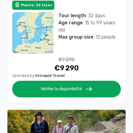
nature
Plante: 32 trees
Tour length
: 32 days
Age range
: 15 to 99 years
old
Max group size
: 12 people
€9 290
€9 290
Operated by
Intrepid Travel
east
Vérifier la disponibilité