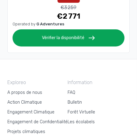
€3 259
€2 771
Operated by
G Adventures
east
Vérifier la disponibilité
Exploreo
Information
A propos de nous
FAQ
Action Climatique
Bulletin
Engagement Climatique
Forêt Virtuelle
Engagement de Confidentialité
Les écolabels
Projets climatiques