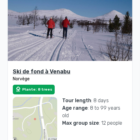
Ski de fond à Venabu
Norvège
nature
Plante: 8 trees
Tour length
: 8 days
Age range
: 8 to 99 years
old
Max group size
: 12 people