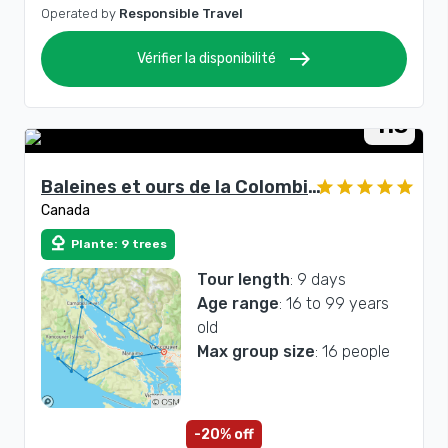
Operated by
Responsible Travel
east
Vérifier la disponibilité
Rating
4.5
Baleines et ours de la Colombie-
Canada
Britannique
nature
Plante: 9 trees
Tour length
: 9 days
Age range
: 16 to 99 years
old
Max group size
: 16 people
-20% off