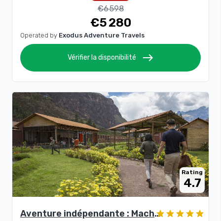
€6 598
€5 280
Operated by
Exodus Adventure Travels
east
Vérifier la disponibilité
Rating
4.7
Aventure indépendante : Machu