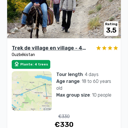
Rating
3.5
Trek de village en village - 4
Ouzbékistan
jours
nature
Plante: 4 trees
Tour length
: 4 days
Age range
: 18 to 60 years
old
Max group size
: 10 people
€330
€330