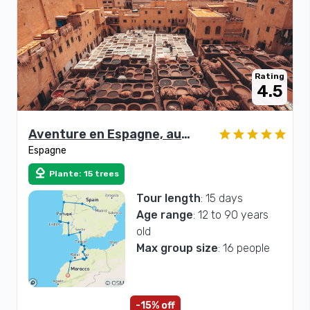
Rating
4.5
Aventure en Espagne, au
Espagne
Portugal et au Maroc
nature
Plante: 15 trees
Tour length
: 15 days
Age range
: 12 to 90 years
old
Max group size
: 16 people
-15% off