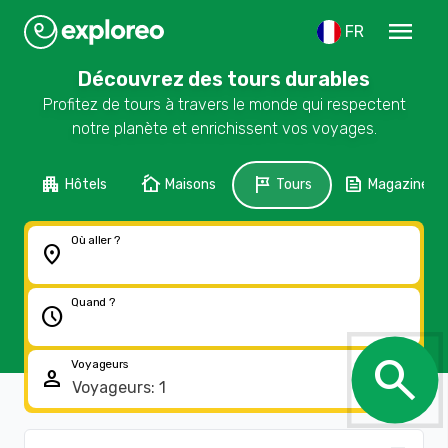
menu
FR
Découvrez des tours durables
Profitez de tours à travers le monde qui respectent
notre planète et enrichissent vos voyages.
apartment
cottage
tour
feed
Hôtels
Maisons
Tours
Magazine
Où aller ?
location_on
Quand ?
schedule
search
Voyageurs
person