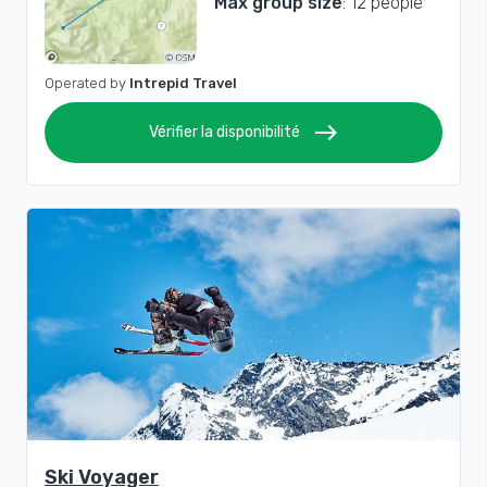
Max group size
: 12 people
Operated by
Intrepid Travel
east
Vérifier la disponibilité
Ski Voyager