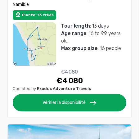
Namibie
nature
Plante: 13 trees
Tour length
: 13 days
Age range
: 16 to 99 years
old
Max group size
: 16 people
€4 080
€4 080
Operated by
Exodus Adventure Travels
east
Vérifier la disponibilité