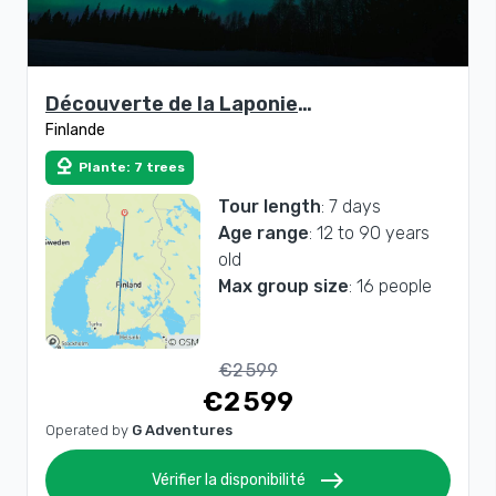
Découverte de la Laponie
Finlande
finlandaise
nature
Plante: 7 trees
Tour length
: 7 days
Age range
: 12 to 90 years
old
Max group size
: 16 people
€2 599
€2 599
Operated by
G Adventures
east
Vérifier la disponibilité