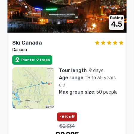
Rating
4.5
Ski Canada
Canada
nature
Plante: 9 trees
Tour length
: 9 days
Age range
: 18 to 35 years
old
Max group size
: 50 people
-6% off
€2 334