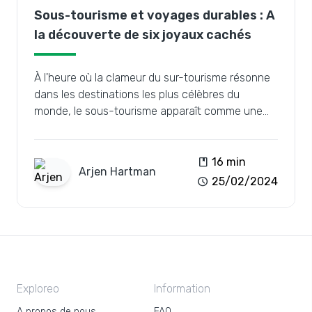
Sous-tourisme et voyages durables : A
la découverte de six joyaux cachés
À l'heure où la clameur du sur-tourisme résonne
dans les destinations les plus célèbres du
monde, le sous-tourisme apparaît comme une
bouffée d'air frais, prônant l'exploration de lieux
moins connus tout en promouvant des pratiques
de voyage durables.
book
16 min
Arjen
Hartman
schedule
25/02/2024
Exploreo
Information
A propos de nous
FAQ