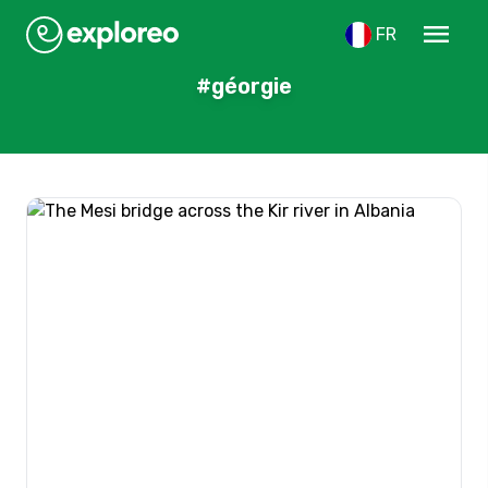
menu
FR
#géorgie