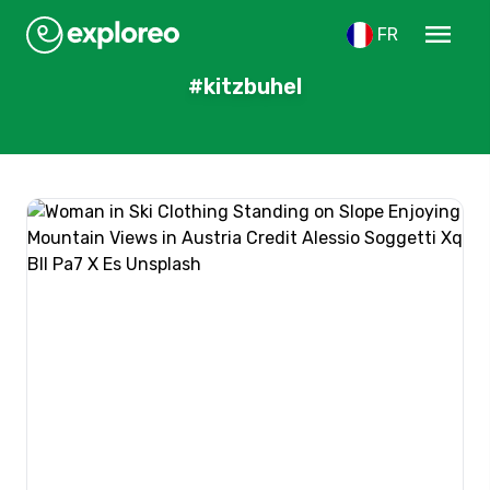
menu
FR
#kitzbuhel