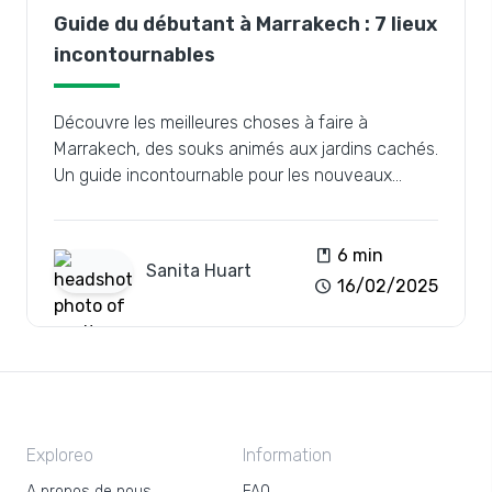
Guide du débutant à Marrakech : 7 lieux
incontournables
Découvre les meilleures choses à faire à
Marrakech, des souks animés aux jardins cachés.
Un guide incontournable pour les nouveaux
visiteurs !
book
6 min
Sanita
Huart
schedule
16/02/2025
Exploreo
Information
A propos de nous
FAQ