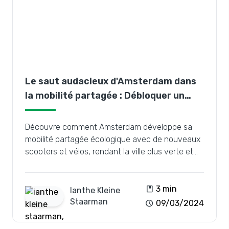
Le saut audacieux d'Amsterdam dans
la mobilité partagée : Débloquer un
paysage urbain plus vert
Découvre comment Amsterdam développe sa
mobilité partagée écologique avec de nouveaux
scooters et vélos, rendant la ville plus verte et
plus accessible.
book
3 min
Ianthe
Kleine
Staarman
schedule
09/03/2024