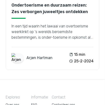
Ondertoerisme en duurzaam reizen:
Zes verborgen juweeltjes ontdekken
In een tijd waarin het lawaai van overtoerisme
weerklinkt op 's werelds beroemdste
bestemmingen, is onder-toerisme in opkomst als
een frisse wind, die pleit voor het verkennen van
minder bekende plaatsen en tegelijkertijd
duurzame reispraktijken promoot.
book
15 min
Arjen
Hartman
schedule
25-2-2024
Exploreo
Informatie
Contact
Over ons
FAQ
Contacteer ons