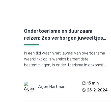
Ondertoerisme en duurzaam
reizen: Zes verborgen juweeltjes
ontdekken
In een tijd waarin het lawaai van overtoerisme
weerklinkt op 's werelds beroemdste
bestemmingen, is onder-toerisme in opkomst
als een frisse wind, die pleit voor het
verkennen van minder bekende plaatsen en
tegelijkertijd duurzame reispraktijken promoot.
book
15 min
Arjen
Hartman
schedule
25-2-2024