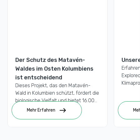
Der Schutz des Matavén-
Unsere
Erfahren
Waldes im Osten Kolumbiens
Exploreo
ist entscheidend
Klimapro
Dieses Projekt, das den Matavén-
Wald in Kolumbien schützt, fördert die
biologische Vielfalt und bietet 16.000
Indigenen eine nachhaltige
east
Mehr Erfahren
Meh
Lebensgrundlage.