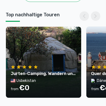
chevron_left
chevron_right
Top nachhaltige Touren
Jurten-Camping, Wandern und
Quer d
Rundreise zum Aydarkul-See
Usbekistan
Däne
€0
€
(3 Tage)
from
from