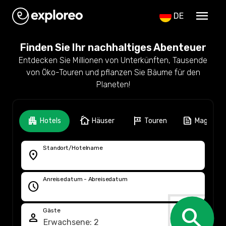
menu
DE
Finden Sie Ihr nachhaltiges Abenteuer
Entdecken Sie Millionen von Unterkünften, Tausende
von Öko-Touren und pflanzen Sie Bäume für den
Planeten!
apartment
cottage
tour
feed
Hotels
Häuser
Touren
Magazin
Standort/Hotelname
location_on
Anreisedatum - Abreisedatum
schedule
search
Gäste
person