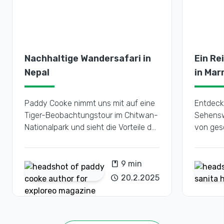
Nachhaltige Wandersafari in
Ein Re
Nepal
in Mar
unbedi
Paddy Cooke nimmt uns mit auf eine
Entdeck
Tiger-Beobachtungstour im Chitwan-
Sehensw
Nationalpark und sieht die Vorteile der
von ges
weltweit führenden
versteck
Naturschutzbemühungen Nepals.
unverzic
Erstbes
book
9 min
schedule
20.2.2025