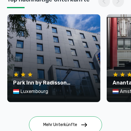
chevron_left
chevron_right
Park Inn by Radisson
Ananta
Luxembourg City
Krasna
Luxembourg
Ams
east
Mehr Unterkünfte