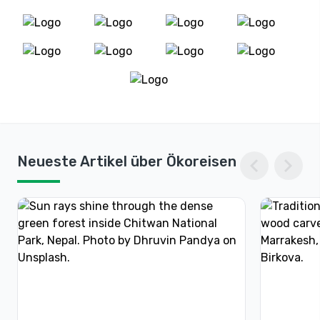
chevron_left
chevron_right
Neueste Artikel über Ökoreisen