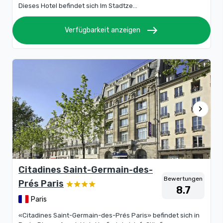
Dieses Hotel befindet sich Im Stadtze...
east
Verfügbarkeit anzeigen
chevron_right
Citadines Saint-Germain-des-
Bewertungen
Prés Paris
8.7
Paris
«Citadines Saint-Germain-des-Prés Paris» befindet sich in