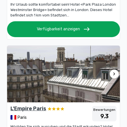
Ihr Urlaub sollte komfortabel sein! Hotel «Park Plaza London
Westminster Bridge» befindet sich in London. Dieses Hotel
befindet sich 1 km vom Stadtzen...
east
Verfügbarkeit anzeigen
chevron_right
L'Empire Paris
Bewertungen
9.3
Paris
Möchten Sie sich ausruhen und die Stadt erkunden? Hotel