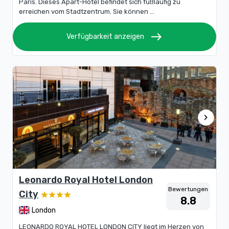
Paris. Dieses Apart-Hotel befindet sich fußläufig zu
erreichen vom Stadtzentrum. Sie können ...
east
Verfügbarkeit anzeigen
chevron_right
Leonardo Royal Hotel London
Bewertungen
City
8.8
London
LEONARDO ROYAL HOTEL LONDON CITY liegt im Herzen von