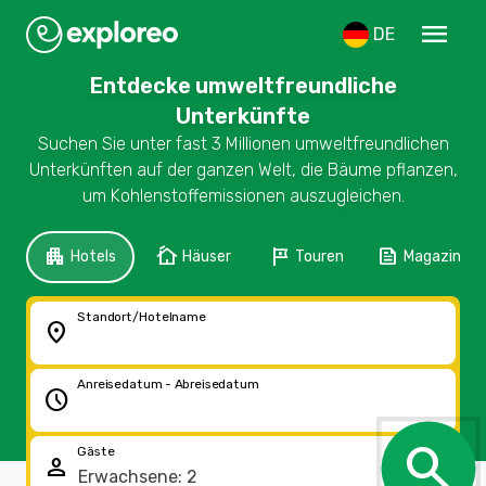
menu
DE
Entdecke umweltfreundliche
Unterkünfte
Suchen Sie unter fast 3 Millionen umweltfreundlichen
Unterkünften auf der ganzen Welt, die Bäume pflanzen,
um Kohlenstoffemissionen auszugleichen.
apartment
cottage
tour
feed
Hotels
Häuser
Touren
Magazin
Standort/Hotelname
location_on
Anreisedatum - Abreisedatum
schedule
search
Gäste
person