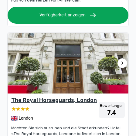
Fuß von dem Herzen von Amsterdam.
east
Verfügbarkeit anzeigen
chevron_right
The Royal Horseguards, London
Bewertungen
7.4
London
Möchten Sie sich ausruhen und die Stadt erkunden? Hotel
«The Royal Horseguards, London» befindet sich in London.