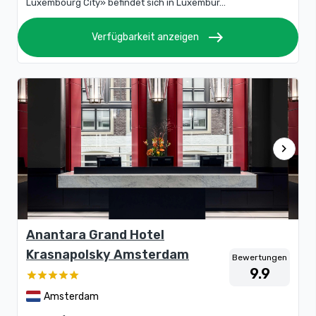
Luxembourg City» befindet sich in Luxembur...
east
Verfügbarkeit anzeigen
chevron_right
Anantara Grand Hotel
Krasnapolsky Amsterdam
Bewertungen
9.9
Amsterdam