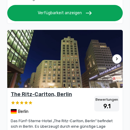
east
Verfügbarkeit anzeigen
chevron_right
The Ritz-Carlton, Berlin
Bewertungen
9.1
Berlin
Das Fünf-Sterne-Hotel „The Ritz-Carlton, Berlin“ befindet
sich in Berlin. Es überzeugt durch eine günstige Lage