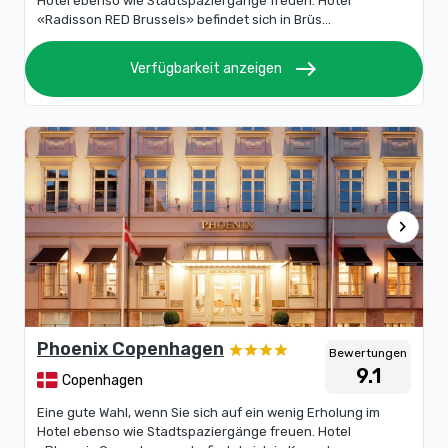
Hotel ebenso wie Stadtspaziergänge freuen. Hotel
«Radisson RED Brussels» befindet sich in Brüs...
east
Verfügbarkeit anzeigen
chevron_right
Phoenix Copenhagen
Bewertungen
9.1
Copenhagen
Eine gute Wahl, wenn Sie sich auf ein wenig Erholung im
Hotel ebenso wie Stadtspaziergänge freuen. Hotel