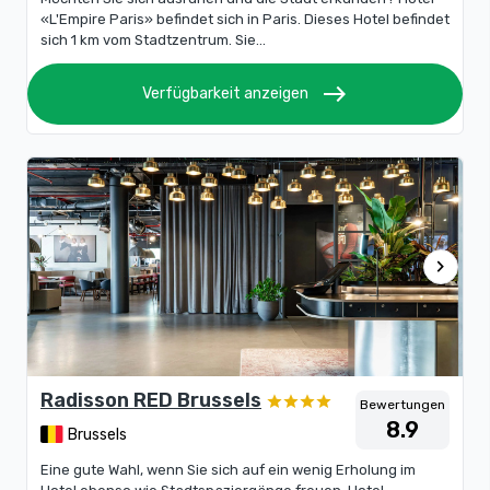
«L'Empire Paris» befindet sich in Paris. Dieses Hotel befindet
sich 1 km vom Stadtzentrum. Sie...
east
Verfügbarkeit anzeigen
chevron_right
Radisson RED Brussels
Bewertungen
8.9
Brussels
Eine gute Wahl, wenn Sie sich auf ein wenig Erholung im