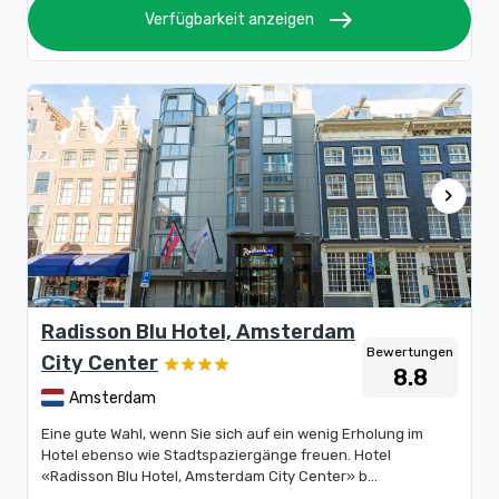
east
Verfügbarkeit anzeigen
chevron_right
Radisson Blu Hotel, Amsterdam
Bewertungen
City Center
8.8
Amsterdam
Eine gute Wahl, wenn Sie sich auf ein wenig Erholung im
Hotel ebenso wie Stadtspaziergänge freuen. Hotel
«Radisson Blu Hotel, Amsterdam City Center» b...