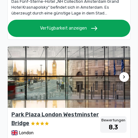
Das Fünf-Sterne-Hotel „NH Collection Amsterdam Grand
Hotel Krasnapolsky“ befindet sich in Amsterdam. Es
überzeugt durch eine günstige Lage in dem Stad...
east
Verfügbarkeit anzeigen
chevron_right
Park Plaza London Westminster
Bewertungen
Bridge
8.3
London