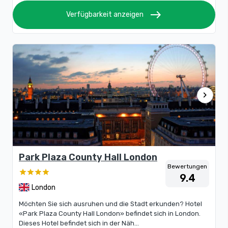
east
Verfügbarkeit anzeigen
chevron_right
Park Plaza County Hall London
Bewertungen
9.4
London
Möchten Sie sich ausruhen und die Stadt erkunden? Hotel
«Park Plaza County Hall London» befindet sich in London.
Dieses Hotel befindet sich in der Näh...