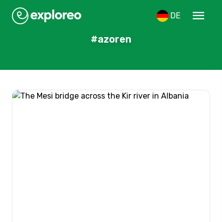
menu
DE
#azoren