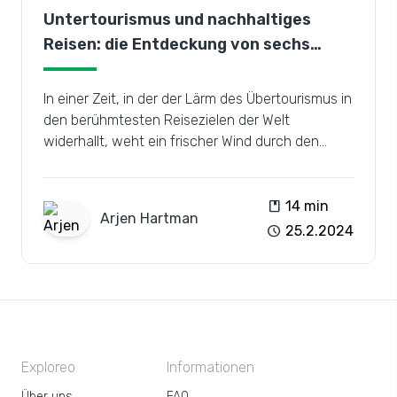
Untertourismus und nachhaltiges
Reisen: die Entdeckung von sechs
versteckten Juwelen
In einer Zeit, in der der Lärm des Übertourismus in
den berühmtesten Reisezielen der Welt
widerhallt, weht ein frischer Wind durch den
Untertourismus, der sich für die Erkundung
weniger bekannter Orte einsetzt und gleichzeitig
nachhaltige Reisepraktiken fördert.
book
14 min
Arjen
Hartman
schedule
25.2.2024
Exploreo
Informationen
Über uns
FAQ