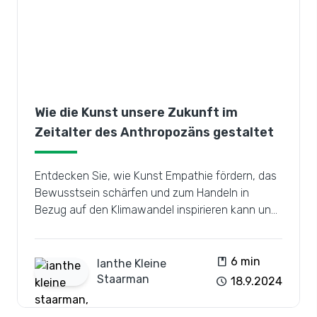
Wie die Kunst unsere Zukunft im
Zeitalter des Anthropozäns gestaltet
Entdecken Sie, wie Kunst Empathie fördern, das
Bewusstsein schärfen und zum Handeln in
Bezug auf den Klimawandel inspirieren kann und
uns dabei hilft, unsere Zukunft im Anthropozän
zu bewältigen und neu zu gestalten.
book
6 min
Ianthe
Kleine
Staarman
schedule
18.9.2024