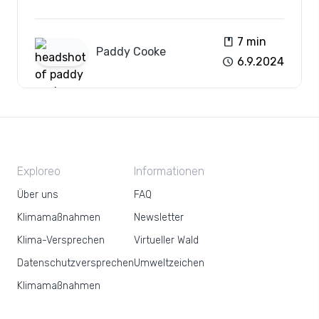
Komfort im Abteil und die Unterstützung lokaler
Gemeinden.
book
7 min
Paddy
Cooke
schedule
6.9.2024
Exploreo
Informationen
Über uns
FAQ
Klimamaßnahmen
Newsletter
Klima-Versprechen
Virtueller Wald
Datenschutzversprechen
Umweltzeichen
Klimamaßnahmen