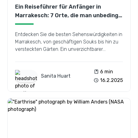
Ein Reiseführer für Anfänger in
Marrakesch: 7 Orte, die man unbedingt
besuchen sollte
Entdecken Sie die besten Sehenswürdigkeiten in
Marrakesch, von geschäftigen Souks bis hin zu
versteckten Gärten. Ein unverzichtbarer
Reiseführer für Erstbesucher!
book
6 min
Sanita
Huart
schedule
16.2.2025