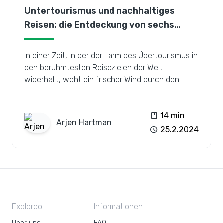
Untertourismus und nachhaltiges
Reisen: die Entdeckung von sechs
versteckten Juwelen
In einer Zeit, in der der Lärm des Übertourismus in
den berühmtesten Reisezielen der Welt
widerhallt, weht ein frischer Wind durch den
Untertourismus, der sich für die Erkundung
weniger bekannter Orte einsetzt und gleichzeitig
nachhaltige Reisepraktiken fördert.
book
14 min
Arjen
Hartman
schedule
25.2.2024
Exploreo
Informationen
Über uns
FAQ