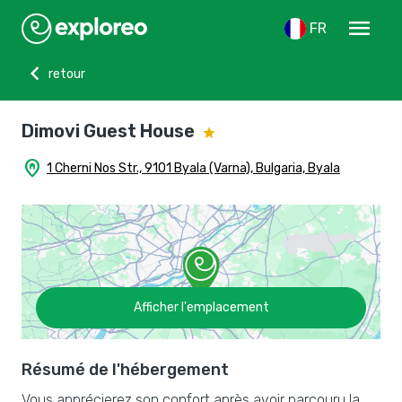
menu
FR
chevron_left
retour
Dimovi Guest House
home_pin
1 Cherni Nos Str., 9101 Byala (Varna), Bulgaria, Byala
Afficher l'emplacement
Résumé de l'hébergement
Vous apprécierez son confort après avoir parcouru la