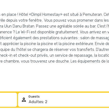
 en place ! Hôtel «Dimpil Homestay» est situé à Pemuteran. Cet h
ille depuis votre fenêtre.. Vous pouvez vous promener dans les e
 Ulun Danu Bratan. Passez une agréable soirée au bar. C’est l
nence ? Le Wi-Fi est disponible gratuitement. Vous arrivez en 
bénéficient également des prestations suivantes : salon de massa
 apprécier la piscine la piscine et la piscine extérieure. Envie
’équipe du l’hôtel se chargera de réserver vos transferts. D’autr
check-in et check-out privés, un service de repassage, la locatio
tre chambre, vous trouverez une douche. Les équipements de la
Guests
person