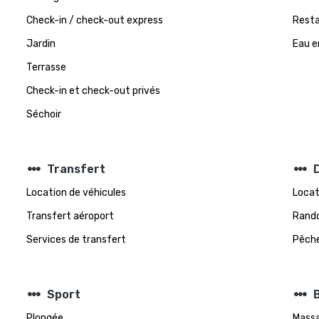
Check-in / check-out express
Resta
Jardin
Eau e
Terrasse
Check-in et check-out privés
Séchoir
steppers
steppers
Transfert
D
Location de véhicules
Locat
Transfert aéroport
Rand
Services de transfert
Pêch
steppers
steppers
Sport
Plongée
Mass