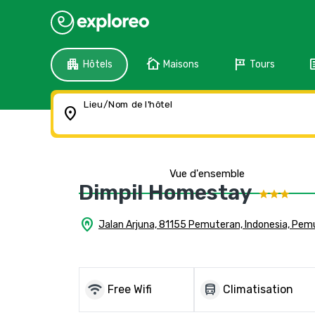
apartment
cottage
tour
f
Hôtels
Maisons
Tours
Lieu/Nom de l'hôtel
location_on
Vue d'ensemble
Dimpil Homestay
home_pin
Jalan Arjuna, 81155 Pemuteran, Indonesia, Pem
wifi
directions_bus
Free Wifi
Climatisation