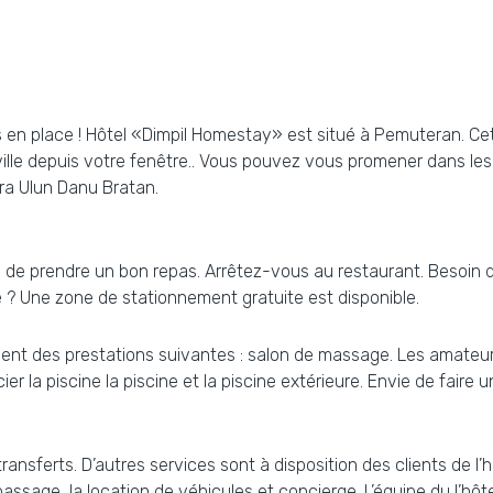
 en place ! Hôtel «Dimpil Homestay» est situé à Pemuteran. Cet h
ille depuis votre fenêtre.. Vous pouvez vous promener dans les e
ra Ulun Danu Bratan.
re de prendre un bon repas. Arrêtez-vous au restaurant. Besoin
e ? Une zone de stationnement gratuite est disponible.
ement des prestations suivantes : salon de massage. Les amateur
er la piscine la piscine et la piscine extérieure. Envie de fair
ransferts. D’autres services sont à disposition des clients de l’
assage, la location de véhicules et concierge. L’équipe du l’hôt