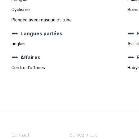
Cyclisme
Soins
Plongée avec masque et tuba
steppers
steppers
Langues parlées
S
anglais
Assis
steppers
steppers
Affaires
Centre d'affaires
Babys
Contact
Suivez-nous