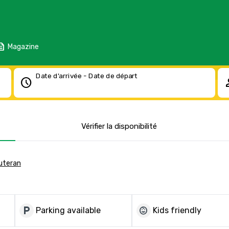
eed
Magazine
Date d'arrivée - Date de départ
schedule
pe
Vérifier la disponibilité
uteran
local_parking
child_care
Parking available
Kids friendly