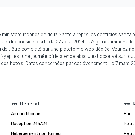
e ministère indonésien de la Santé a repris les contrôles sanita
t en Indonésie à partir du 27 août 2024. Il s'agit notamment de 
oit être complété sur une plateforme web dédiée. Veuillez note
Nyepi est une journée où le silence absolu est observé sur toute 
s des hôtels. Dates concernées par cet évènement : le 7 mars 201
steppers
steppers
Général
Air conditionné
Bar
Réception 24h/24
Petit
Hébergement non fumeur
Petit