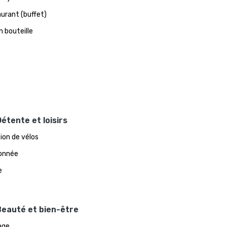
urant (buffet)
n bouteille
étente et loisirs
ion de vélos
onnée
e
Beauté et bien-être
age