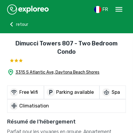
menu
FR
chevron_left
retour
Dimucci Towers 807 - Two Bedroom
Condo
home_pin
3315 S Atlantic Ave, Daytona Beach Shores
wifi
local_parking
spa
Free Wifi
Parking available
Spa
mode_fan
Climatisation
Résumé de l'hébergement
Parfait pour les voyages en groupe: Appartement