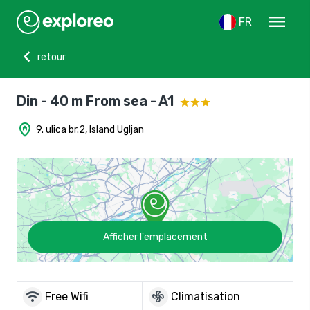
menu
FR
chevron_left
retour
Din - 40 m From sea - A1
home_pin
9. ulica br.2, Island Ugljan
Afficher l'emplacement
wifi
mode_fan
Free Wifi
Climatisation