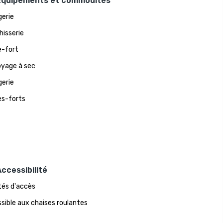
Équipements et commodités
erie
hisserie
e-fort
yage à sec
erie
es-forts
ccessibilité
ités d'accès
sible aux chaises roulantes