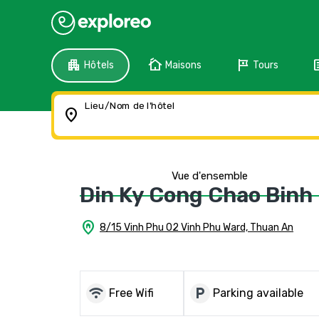
apartment
cottage
tour
f
Hôtels
Maisons
Tours
Lieu/Nom de l'hôtel
location_on
Vue d'ensemble
Din Ky Cong Chao Binh
home_pin
8/15 Vinh Phu 02 Vinh Phu Ward, Thuan An
wifi
local_parking
Free Wifi
Parking available