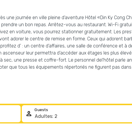
près une journée en ville pleine d’aventure Hôtel «Din Ky Cong 
 de prendre un bon repas. Arrêtez-vous au restaurant. Wi-Fi grat
ivez en voiture, vous pourrez stationner gratuitement. Les pre
ont adorer le centre de remise en forme. Ceux qui adorent barbot
, profitez d’ : un centre d’affaires, une salle de conférence et à
n ascenseur leur permettra d’accéder aux étages les plus élevés.
 sec, une presse et coffre-fort. Le personnel del’hôtel parle an
noter que tous les équipements répertoriés ne figurent pas dans
Guests
person