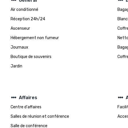
steppers
steppers
Général
Air conditionné
Bagag
Réception 24h/24
Blanc
Ascenseur
Coffr
Hébergement non fumeur
Netto
Journaux
Bagag
Boutique de souvenirs
Coffr
Jardin
steppers
steppers
Affaires
A
Centre d'affaires
Facil
Salles de réunion et conférence
Acces
Salle de conférence