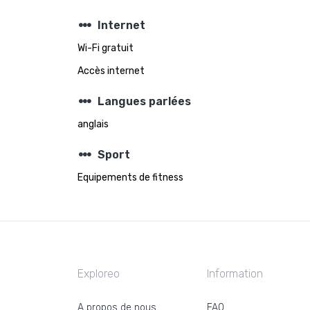
steppers
Internet
Wi-Fi gratuit
Accès internet
steppers
Langues parlées
anglais
steppers
Sport
Equipements de fitness
Exploreo
Information
A propos de nous
FAQ