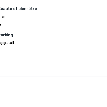
Beauté et bien-être
mam
a
Parking
ng gratuit