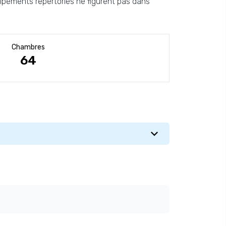
uipements répertoriés ne figurent pas dans
Chambres
64