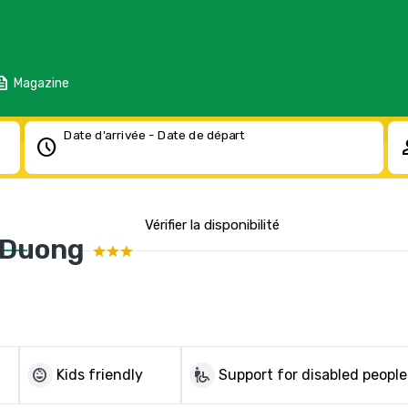
eed
Magazine
Date d'arrivée - Date de départ
schedule
pe
Vérifier la disponibilité
 Duong
child_care
wheelchair_pickup
Kids friendly
Support for disabled people