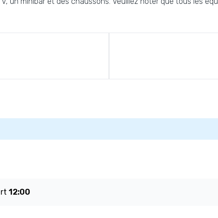
TV, un minibar et des chaussons. Veuillez noter que tous les éq
art
12:00