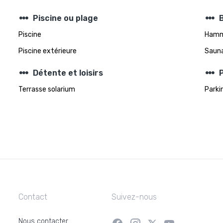
steppers
steppers
Piscine ou plage
Piscine
Ham
Piscine extérieure
Saun
steppers
steppers
Détente et loisirs
Terrasse solarium
Parki
Contact
Suivez-nous
Nous contacter