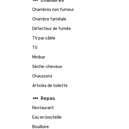
steppers
chambres
Chambres non fumeur
Chambre familiale
Détecteur de fumée
TV par câble
TV
Minibar
Sèche-cheveux
Chaussons
Articles de toilette
steppers
Repas
Restaurant
Eau en bouteille
Bouilloire