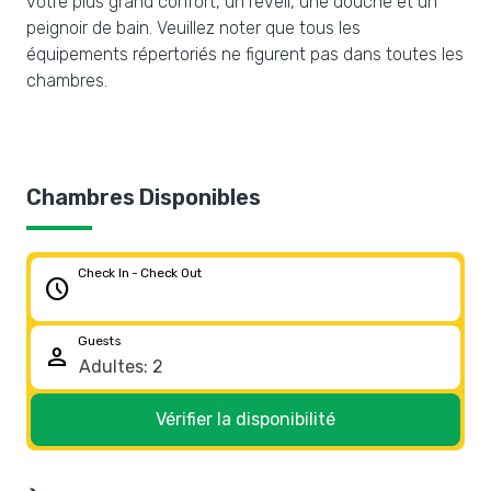
votre plus grand confort, un réveil, une douche et un
peignoir de bain. Veuillez noter que tous les
équipements répertoriés ne figurent pas dans toutes les
chambres.
Chambres Disponibles
Check In - Check Out
schedule
Guests
person
Vérifier la disponibilité