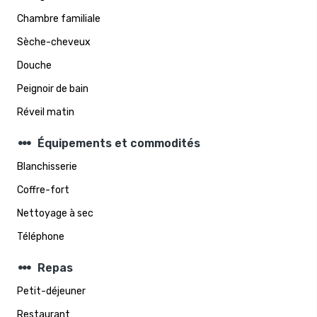
Chambre familiale
Sèche-cheveux
Douche
Peignoir de bain
Réveil matin
steppers
Équipements et commodités
Blanchisserie
Coffre-fort
Nettoyage à sec
Téléphone
steppers
Repas
Petit-déjeuner
Restaurant