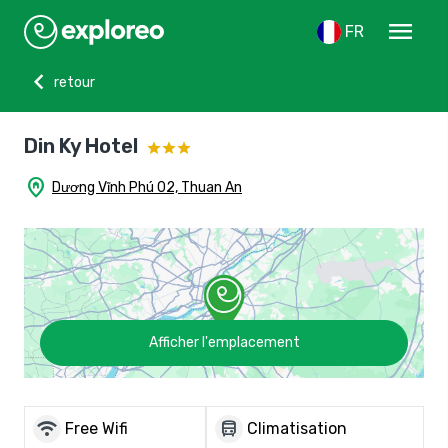
menu
FR
chevron_left
retour
Din Ky Hotel
home_pin
Dương Vĩnh Phú 02, Thuan An
Afficher l'emplacement
wifi
directions_bus
Free Wifi
Climatisation