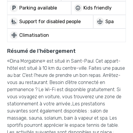
local_parking
child_care
Parking available
Kids friendly
wheelchair_pickup
spa
Support for disabled people
Spa
mode_fan
Climatisation
Résumé de l'hébergement
«Dina Morgabine» est situé in Saint-Paul. Cet appart-
hôtel est situé à 10 km du centre-ville. Faites une pause
au bar. C’est l’heure de prendre un bon repas. Arrêtez-
vous au restaurant. Besoin d’être connecté en
permanence ? Le Wi-Fi est disponible gratuitement. Si
vous voyagez en voiture, vous trouverez une zone de
stationnement à votre arrivée.,Les prestations
suivantes sont également disponibles : salon de
massage, sauna, solarium, bain à vapeur et spa. Les
sportifs pourront apprécier le espace tennis de table.
Les activités suivantes sont disponibles sur place :