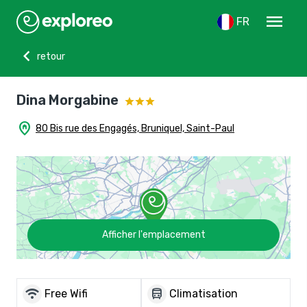
menu
FR
chevron_left
retour
Dina Morgabine
home_pin
80 Bis rue des Engagés, Bruniquel, Saint-Paul
Afficher l'emplacement
wifi
directions_bus
Free Wifi
Climatisation