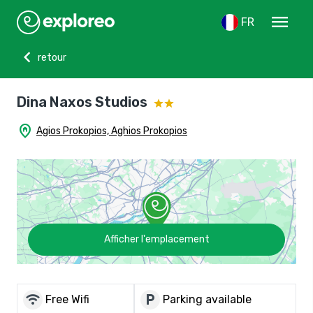
menu
FR
chevron_left
retour
Dina Naxos Studios
home_pin
Agios Prokopios, Aghios Prokopios
Afficher l'emplacement
wifi
local_parking
Free Wifi
Parking available