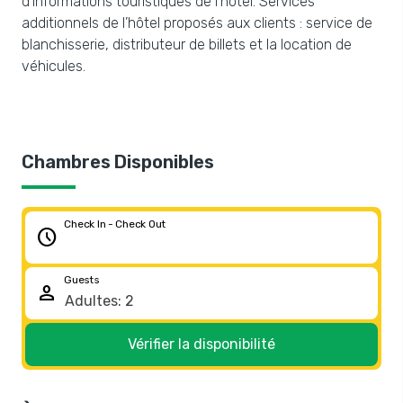
d’informations touristiques de l’hôtel. Services
additionnels de l’hôtel proposés aux clients : service de
blanchisserie, distributeur de billets et la location de
véhicules.
Chambres Disponibles
Check In - Check Out
schedule
Guests
person
Vérifier la disponibilité