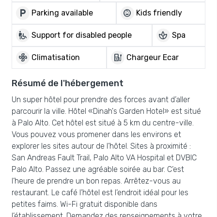
local_parking
child_care
Parking available
Kids friendly
wheelchair_pickup
spa
Support for disabled people
Spa
mode_fan
ev_charger
Climatisation
Chargeur Ecar
Résumé de l'hébergement
Un super hôtel pour prendre des forces avant d’aller
parcourir la ville. Hôtel «Dinah's Garden Hotel» est situé
à Palo Alto. Cet hôtel est situé à 5 km du centre-ville.
Vous pouvez vous promener dans les environs et
explorer les sites autour de l’hôtel. Sites à proximité :
San Andreas Fault Trail, Palo Alto VA Hospital et DVBIC
Palo Alto. Passez une agréable soirée au bar. C’est
l’heure de prendre un bon repas. Arrêtez-vous au
restaurant. Le café l’hôtel est l’endroit idéal pour les
petites faims. Wi-Fi gratuit disponible dans
l’établissement. Demandez des renseignements à votre