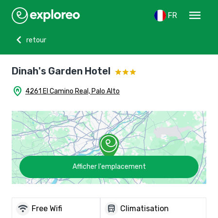
menu
FR
chevron_left
retour
Dinah's Garden Hotel
home_pin
4261 El Camino Real, Palo Alto
Afficher l'emplacement
wifi
directions_bus
Free Wifi
Climatisation