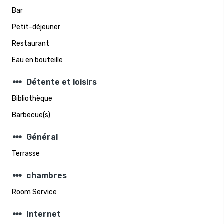
Bar
Petit-déjeuner
Restaurant
Eau en bouteille
steppers
Détente et loisirs
Bibliothèque
Barbecue(s)
steppers
Général
Terrasse
steppers
chambres
Room Service
steppers
Internet