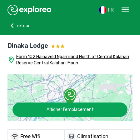
menu
FR
chevron_left
retour
Dinaka Lodge
Farm 102 Hainaveld Ngamiland North of Central Kalahari
home_pin
Reserve Central Kalahari, Maun
Afficher l'emplacement
wifi
directions_bus
Free Wifi
Climatisation