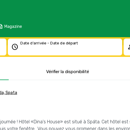
eed
Magazine
Date d'arrivée - Date de départ
schedule
pe
Vérifier la disponibilité
da, Spata
 journée ! Hôtel «Dina's House» est situé à Spáta. Cet hôtel est s
is votre fenêtre.. Vous pouvez vous promener dans les environs 