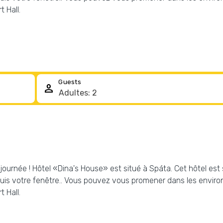
t Hall.
Guests
person
 journée ! Hôtel «Dina's House» est situé à Spáta. Cet hôtel est s
is votre fenêtre.. Vous pouvez vous promener dans les environs 
t Hall.