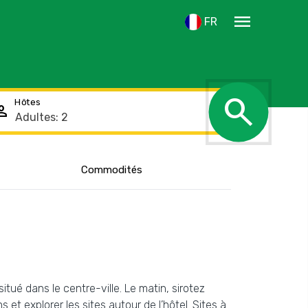
menu
FR
search
Hôtes
rson
Afficher
Commodités
l'emplacement
itué dans le centre-ville. Le matin, sirotez
et explorer les sites autour de l’hôtel. Sites à