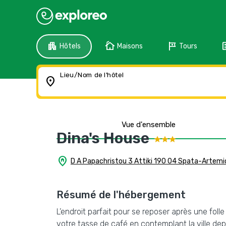
apartment
cottage
tour
f
Hôtels
Maisons
Tours
Lieu/Nom de l'hôtel
location_on
Vue d'ensemble
Dina's House
home_pin
D A Papachristou 3 Attiki 190 04 Spata-Artemi
Résumé de l'hébergement
L’endroit parfait pour se reposer après une folle
votre tasse de café en contemplant la ville depu