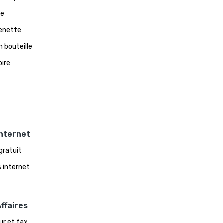
ne
enette
n bouteille
oire
Internet
 gratuit
 internet
ffaires
ur et fax