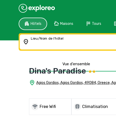
apartment
cottage
tour
f
Hôtels
Maisons
Tours
Lieu/Nom de l'hôtel
location_on
Vue d'ensemble
Dina's Paradise
home_pin
Agios Gordios, Agios Gordios, 49084, Greece, Ag
wifi
directions_bus
Free Wifi
Climatisation