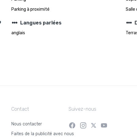
Parking à proximité
Salle
steppers
steppers
9
Langues parlées
D
anglais
Terra
Contact
Suivez-nous
Nous contacter
Faites de la publicité avec nous