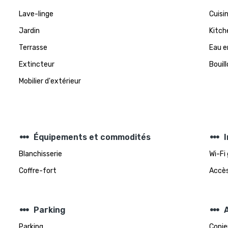
Lave-linge
Cuisi
Jardin
Kitch
Terrasse
Eau e
Extincteur
Bouill
Mobilier d'extérieur
steppers
steppers
Équipements et commodités
Blanchisserie
Wi-Fi
Coffre-fort
Accès
steppers
steppers
Parking
A
Parking
Copie