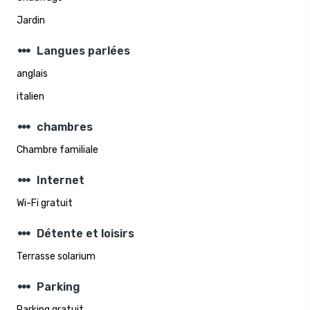
Jardin
steppers
Langues parlées
anglais
italien
steppers
chambres
Chambre familiale
steppers
Internet
Wi-Fi gratuit
steppers
Détente et loisirs
Terrasse solarium
steppers
Parking
Parking gratuit