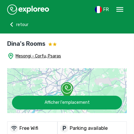
menu
FR
chevron_left
retour
Dina's Rooms
home_pin
Mesongi - Corfu, Psaras
Afficher l'emplacement
wifi
local_parking
Free Wifi
Parking available