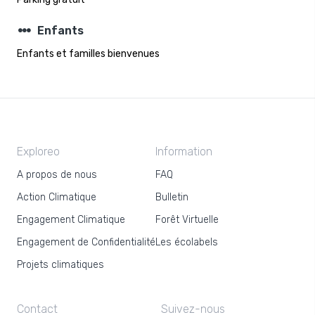
steppers
Enfants
Enfants et familles bienvenues
Exploreo
Information
A propos de nous
FAQ
Action Climatique
Bulletin
Engagement Climatique
Forêt Virtuelle
Engagement de Confidentialité
Les écolabels
Projets climatiques
Contact
Suivez-nous