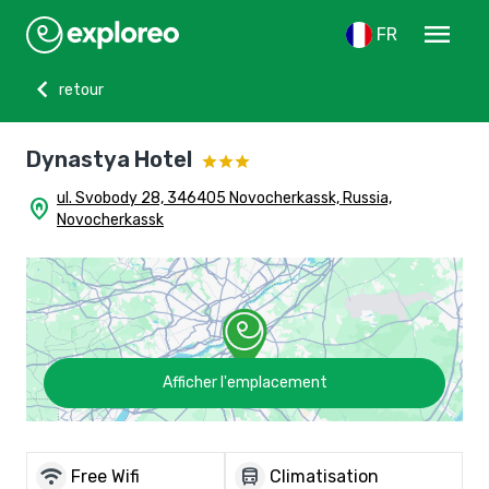
menu
FR
chevron_left
retour
Dynastya Hotel
ul. Svobody 28, 346405 Novocherkassk, Russia,
home_pin
Novocherkassk
Afficher l'emplacement
wifi
directions_bus
Free Wifi
Climatisation