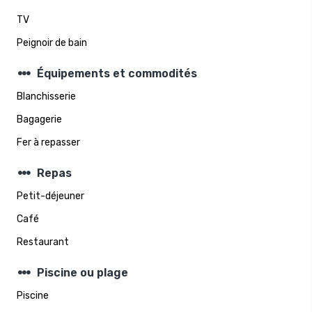
TV
Peignoir de bain
steppers
Équipements et commodités
Blanchisserie
Bagagerie
Fer à repasser
steppers
Repas
Petit-déjeuner
Café
Restaurant
steppers
Piscine ou plage
Piscine