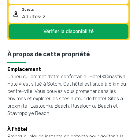
Guests
person
Vérifier la disponibilité
À propos de cette propriété
Emplacement
Un lieu qui promet d’être confortable ! Hôtel «Dinastiya
Hotel» est situé à Sotchi. Cet hôtel est situé à 6 km du
centre-ville. Vous pouvez vous promener dans les
environs et explorer les sites autour de l’hôtel. Sites à
proximité : Lastochka Beach, Rusalochka Beach et
Stavropolye Beach.
À l’hôtel
Prenez quelques instants de détente pour goûter à la