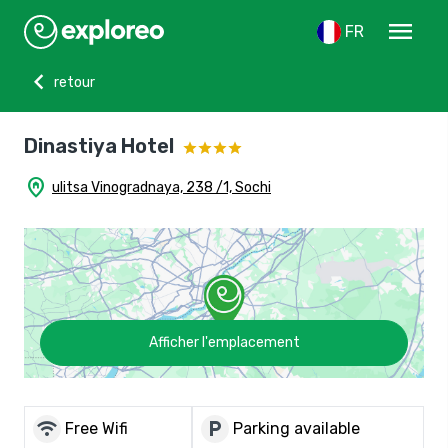
menu
FR
chevron_left
retour
Dinastiya Hotel
home_pin
ulitsa Vinogradnaya, 238 /1, Sochi
Afficher l'emplacement
wifi
local_parking
Free Wifi
Parking available