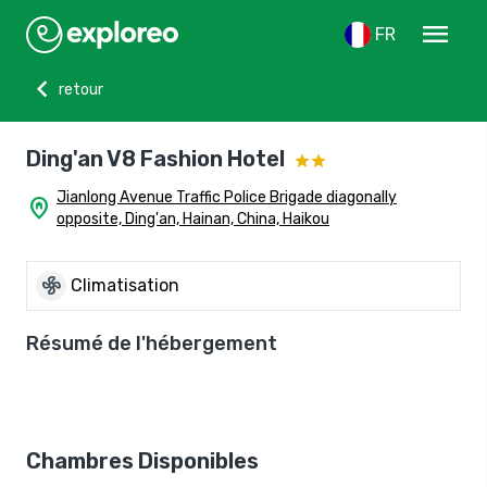
menu
FR
chevron_left
retour
Ding'an V8 Fashion Hotel
Jianlong Avenue Traffic Police Brigade diagonally
home_pin
opposite, Ding'an, Hainan, China, Haikou
mode_fan
Climatisation
Résumé de l'hébergement
Chambres Disponibles