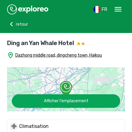
menu
FR
chevron_left
retour
Ding an Yan Whale Hotel
home_pin
Dazhong middle road, dingcheng town, Haikou
Afficher l'emplacement
mode_fan
Climatisation