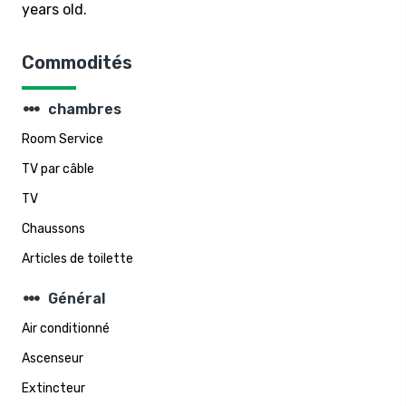
years old.
Commodités
steppers
chambres
Room Service
TV par câble
TV
Chaussons
Articles de toilette
steppers
Général
Air conditionné
Ascenseur
Extincteur