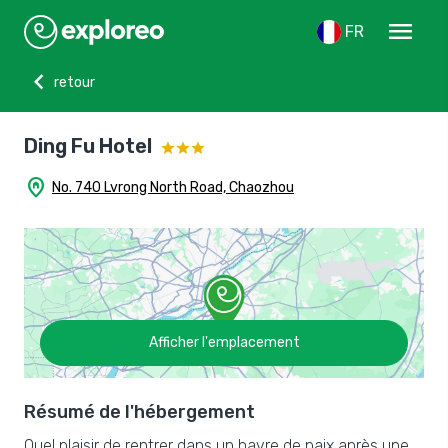
menu
FR
chevron_left
retour
Ding Fu Hotel
home_pin
No. 740 Lvrong North Road, Chaozhou
Afficher l'emplacement
Résumé de l'hébergement
Quel plaisir de rentrer dans un havre de paix après une