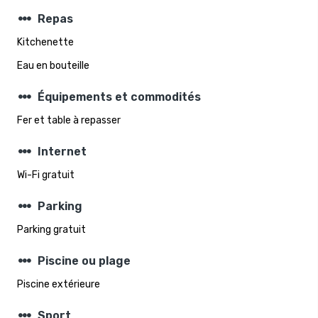
steppers
Repas
Kitchenette
Eau en bouteille
steppers
Équipements et commodités
Fer et table à repasser
steppers
Internet
Wi-Fi gratuit
steppers
Parking
Parking gratuit
steppers
Piscine ou plage
Piscine extérieure
steppers
Sport