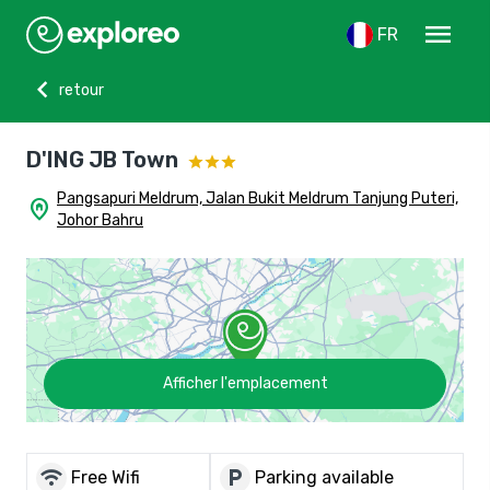
menu
FR
chevron_left
retour
D'ING JB Town
Pangsapuri Meldrum, Jalan Bukit Meldrum Tanjung Puteri,
home_pin
Johor Bahru
Afficher l'emplacement
wifi
local_parking
Free Wifi
Parking available