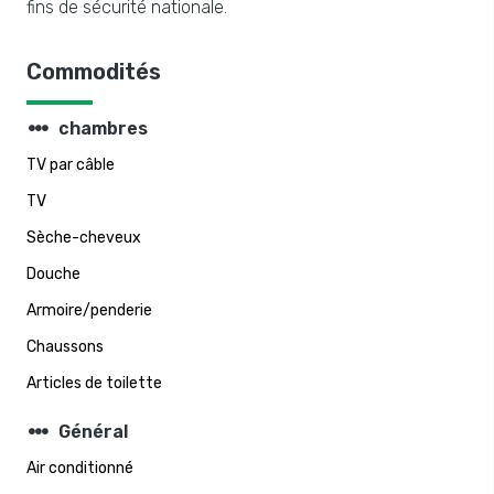
fins de sécurité nationale.
Commodités
steppers
chambres
TV par câble
TV
Sèche-cheveux
Douche
Armoire/penderie
Chaussons
Articles de toilette
steppers
Général
Air conditionné