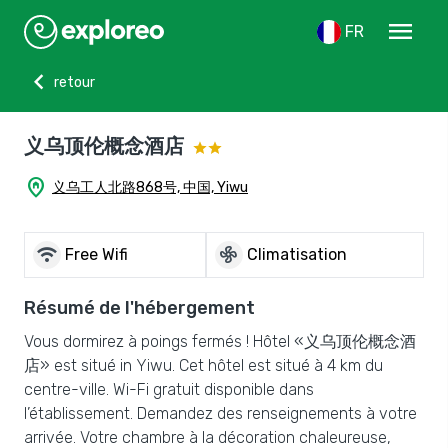
menu
FR
chevron_left
retour
义乌顶伦概念酒店
home_pin
义乌工人北路868号, 中国, Yiwu
wifi
mode_fan
Free Wifi
Climatisation
Résumé de l'hébergement
Vous dormirez à poings fermés ! Hôtel «义乌顶伦概念酒
店» est situé in Yiwu. Cet hôtel est situé à 4 km du
centre-ville. Wi-Fi gratuit disponible dans
l’établissement. Demandez des renseignements à votre
arrivée. Votre chambre à la décoration chaleureuse,