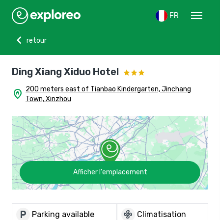
menu
FR
chevron_left
retour
Ding Xiang Xiduo Hotel
200 meters east of Tianbao Kindergarten, Jinchang
home_pin
Town, Xinzhou
Afficher l'emplacement
local_parking
mode_fan
Parking available
Climatisation