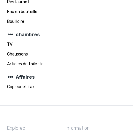
Restaurant
Eau en bouteille
Bouilloire
steppers
chambres
TV
Chaussons
Articles de toilette
steppers
Affaires
Copieur et fax
Exploreo
Information