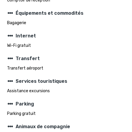
Comptoir de réception
steppers
Équipements et commodités
Bagagerie
steppers
Internet
Wi-Fi gratuit
steppers
Transfert
Transfert aéroport
steppers
Services touristiques
Assistance excursions
steppers
Parking
Parking gratuit
steppers
Animaux de compagnie