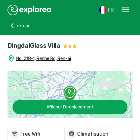
menu
FR
chevron_left
retour
DingdaiGlass Villa
home_pin
No. 218-1, Renhe Rd, Ren-ai
Afficher l'emplacement
wifi
directions_bus
Free Wifi
Climatisation