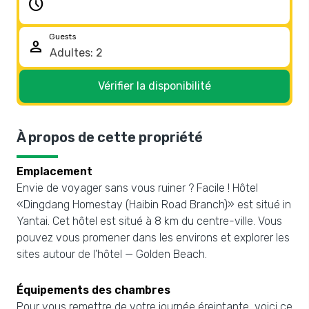
schedule
Guests
person
Vérifier la disponibilité
À propos de cette propriété
Emplacement
Envie de voyager sans vous ruiner ? Facile ! Hôtel
«Dingdang Homestay (Haibin Road Branch)» est situé in
Yantai. Cet hôtel est situé à 8 km du centre-ville. Vous
pouvez vous promener dans les environs et explorer les
sites autour de l’hôtel — Golden Beach.
Équipements des chambres
Pour vous remettre de votre journée éreintante, voici ce