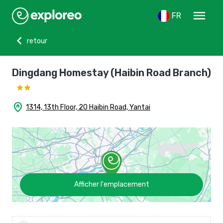
menu
FR
chevron_left
retour
Dingdang Homestay (Haibin Road Branch)
home_pin
1314, 13th Floor, 20 Haibin Road, Yantai
Afficher l'emplacement