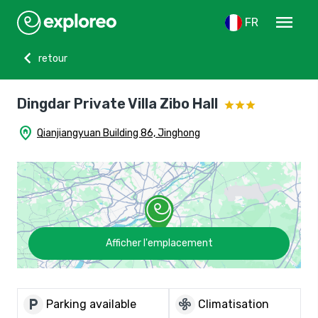
menu
FR
chevron_left
retour
Dingdar Private Villa Zibo Hall
home_pin
Qianjiangyuan Building 86, Jinghong
Afficher l'emplacement
local_parking
mode_fan
Parking available
Climatisation