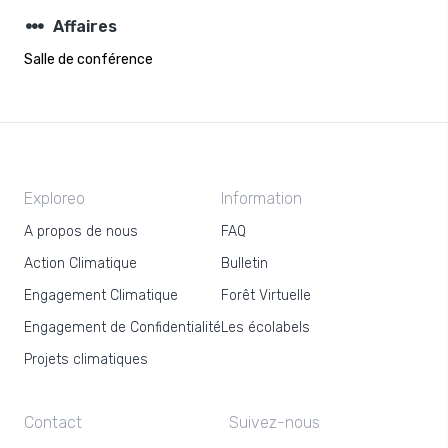
steppers
Affaires
Salle de conférence
Exploreo
Information
A propos de nous
FAQ
Action Climatique
Bulletin
Engagement Climatique
Forêt Virtuelle
Engagement de Confidentialité
Les écolabels
Projets climatiques
Contact
Suivez-nous