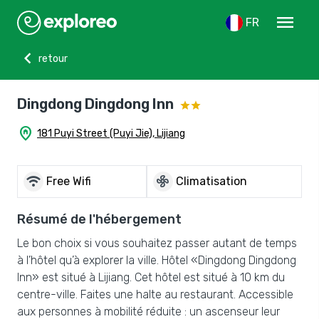
menu
FR
chevron_left
retour
Dingdong Dingdong Inn
home_pin
181 Puyi Street (Puyi Jie), Lijiang
wifi
mode_fan
Free Wifi
Climatisation
Résumé de l'hébergement
Le bon choix si vous souhaitez passer autant de temps
à l’hôtel qu’à explorer la ville. Hôtel «Dingdong Dingdong
Inn» est situé à Lijiang. Cet hôtel est situé à 10 km du
centre-ville. Faites une halte au restaurant. Accessible
aux personnes à mobilité réduite : un ascenseur leur