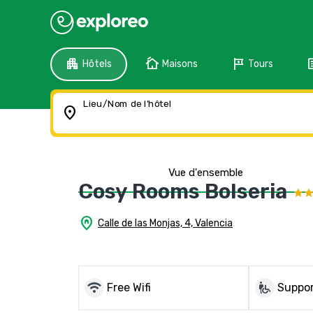
apartment
cottage
tour
f
Hôtels
Maisons
Tours
Lieu/Nom de l'hôtel
location_on
Vue d'ensemble
Cosy Rooms Bolseria
home_pin
Calle de las Monjas, 4, Valencia
wifi
wheelchair_pickup
Free Wifi
Suppor