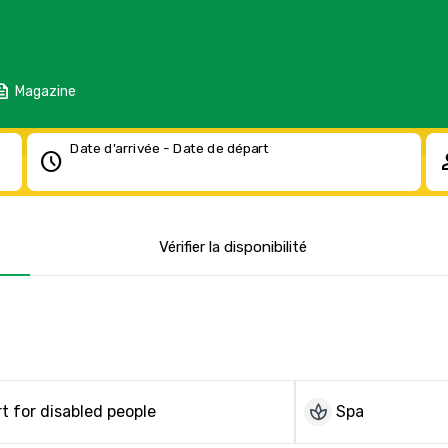
eed
Magazine
Date d'arrivée - Date de départ
schedule
pe
Vérifier la disponibilité
spa
t for disabled people
Spa