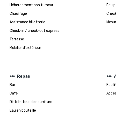
Hébergement non fumeur
Équip
Chauffage
Check
Assistance billetterie
Mesur
Check-in / check-out express
Terrasse
Mobilier d'extérieur
steppers
steppers
Repas
A
Bar
Facil
Café
Acces
Distributeur de nourriture
Eau en bouteille