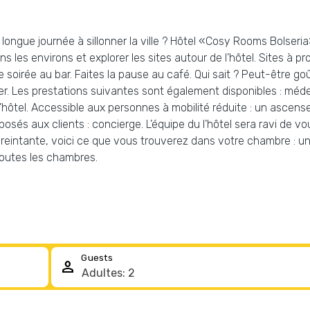
ongue journée à sillonner la ville ? Hôtel «Cosy Rooms Bolseria»
les environs et explorer les sites autour de l’hôtel. Sites à pr
 soirée au bar. Faites la pause au café. Qui sait ? Peut-être go
er. Les prestations suivantes sont également disponibles : méde
l’hôtel. Accessible aux personnes à mobilité réduite : un ascen
posés aux clients : concierge. L’équipe du l’hôtel sera ravi de v
éreintante, voici ce que vous trouverez dans votre chambre : un
toutes les chambres.
Guests
person