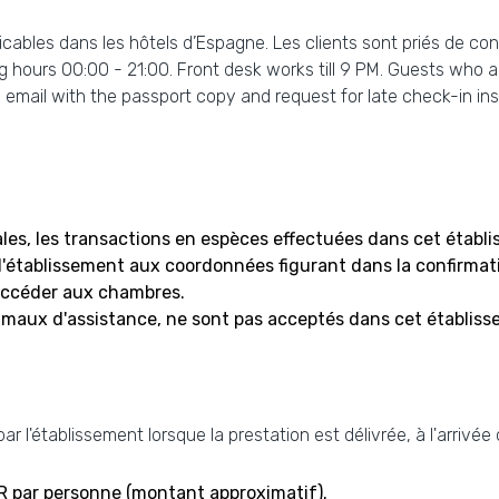
licables dans les hôtels d’Espagne. Les clients sont priés de co
 hours 00:00 - 21:00. Front desk works till 9 PM. Guests who are
email with the passport copy and request for late check-in ins
s, les transactions en espèces effectuées dans cet établ
 l'établissement aux coordonnées figurant dans la confirmat
accéder aux chambres.
imaux d'assistance, ne sont pas acceptés dans cet établiss
r l'établissement lorsque la prestation est délivrée, à l'arrivée
R par personne (montant approximatif).