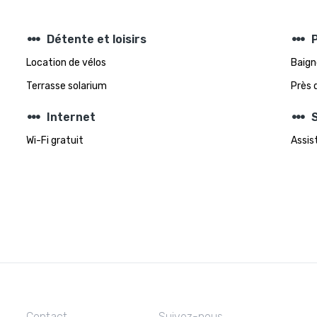
steppers
steppers
Détente et loisirs
P
Location de vélos
Baign
Terrasse solarium
Près 
steppers
steppers
Internet
S
Wi-Fi gratuit
Assis
Contact
Suivez-nous