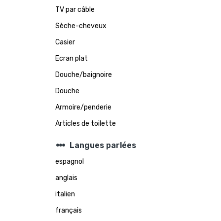
TV par câble
Sèche-cheveux
Casier
Ecran plat
Douche/baignoire
Douche
Armoire/penderie
Articles de toilette
steppers
Langues parlées
espagnol
anglais
italien
français