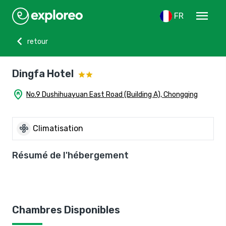
menu
FR
chevron_left
retour
Dingfa Hotel
home_pin
No.9 Dushihuayuan East Road (Building A), Chongqing
mode_fan
Climatisation
Résumé de l'hébergement
Chambres Disponibles