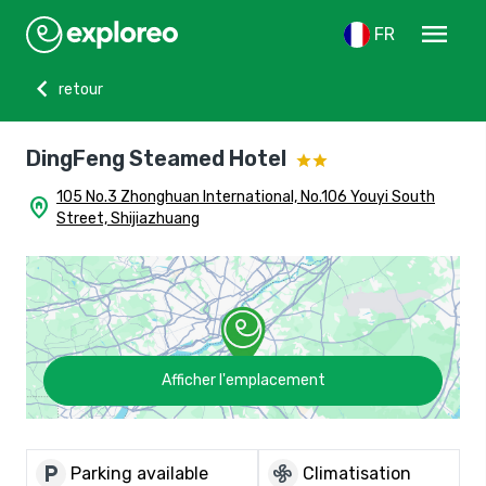
menu
FR
chevron_left
retour
DingFeng Steamed Hotel
105 No.3 Zhonghuan International, No.106 Youyi South
home_pin
Street, Shijiazhuang
Afficher l'emplacement
local_parking
mode_fan
Parking available
Climatisation