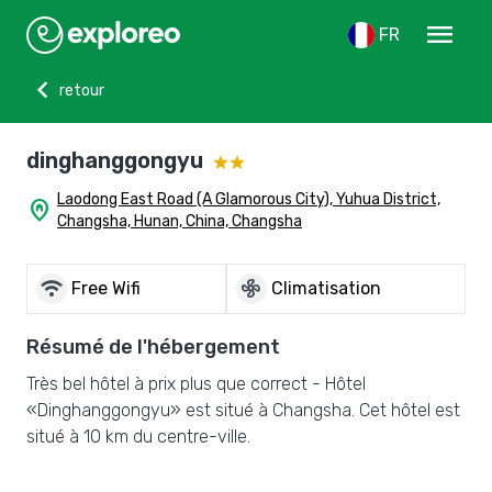
menu
FR
chevron_left
retour
dinghanggongyu
Laodong East Road (A Glamorous City), Yuhua District,
home_pin
Changsha, Hunan, China, Changsha
wifi
mode_fan
Free Wifi
Climatisation
Résumé de l'hébergement
Très bel hôtel à prix plus que correct - Hôtel
«Dinghanggongyu» est situé à Changsha. Cet hôtel est
situé à 10 km du centre-ville.