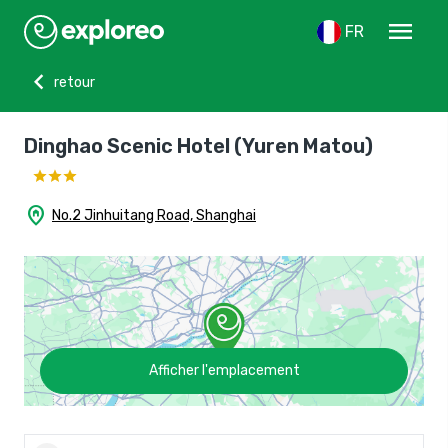
menu
FR
chevron_left
retour
Dinghao Scenic Hotel (Yuren Matou)
home_pin
No.2 Jinhuitang Road, Shanghai
Afficher l'emplacement